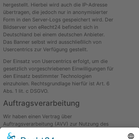
hergestellt. Hierbei wird auch die IP-Adresse
übertragen, die jedoch nur in anonymisierter
Form in den Server-Logs gespeichert wird. Der
Bildserver von eRecht24 befindet sich in
Deutschland bei einem deutschen Anbieter.
Das Banner selbst wird ausschließlich von
Usercentrics zur Verfügung gestellt.
Der Einsatz von Usercentrics erfolgt, um die
gesetzlich vorgeschriebenen Einwilligungen für
den Einsatz bestimmter Technologien
einzuholen. Rechtsgrundlage hierfür ist Art. 6
Abs. 1 lit. c DSGVO.
Auftragsverarbeitung
Wir haben einen Vertrag über
Auftragsverarbeitung (AVV) zur Nutzung des
oben genannten Dienstes geschlossen. Hierbei
handelt es sich um einen datenschutzrechtlich