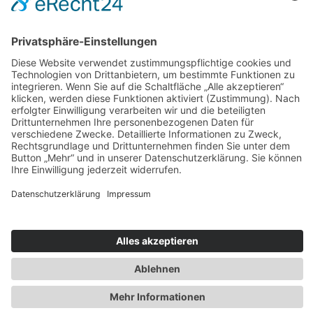
vorgeschriebenen Vertrag, der gewährleistet,
dass dieser die personenbezogenen Daten
unserer Websitebesucher nur nach unseren
Weisungen und unter Einhaltung der DSGVO
verarbeitet.
Anfrage per E-Mail,
Telefon oder Telefax
Wenn Sie uns per E-Mail, Telefon oder Telefax
kontaktieren, wird Ihre Anfrage inklusive aller
daraus hervorgehenden personenbezogenen
Daten (Name, Anfrage) zum Zwecke der
Bearbeitung Ihres Anliegens bei uns
gespeichert und verarbeitet. Diese Daten
geben wir nicht ohne Ihre Einwilligung weiter.
Die Verarbeitung dieser Daten erfolgt auf
Grundlage von Art. 6 Abs. 1 lit. b DSGVO,