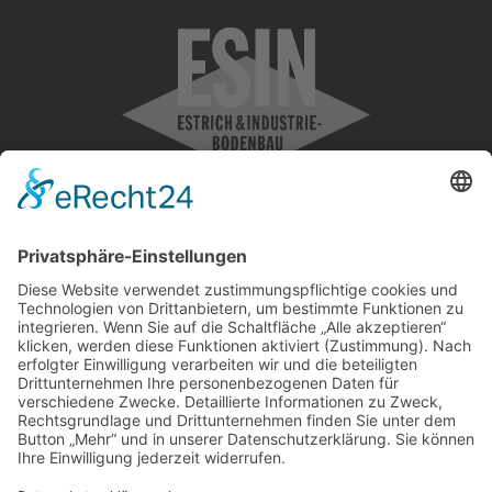
ESIN Ges.m.b.H.
Neue-Heimat-Straße 1a
5082 Grödig | AUSTRIA
T:
+43 6246 73846
E-Mail:
office@esin.at
ESIN Steiermark Ges.m.b.H.
Tipschern 19